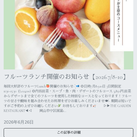
フルーツランチ開催のお知らせ【2026.7/8-10】
毎回大好評のフルーツLunch
開催のお知らせ- ̗̀
◎日時7月8.9.10日 3日間限定
11:30~15:30（Lo.14:00) ◎内容前菜・スープ・魚・肉・デザートのフルコース 3,850円.前菜
からデザートまで全てのフルーツを使用した特別なコースとなっております！フルー
ツの甘さや酸味を組み合わせたお料理をぜひお楽しみくださいませ🍽´- 期間は短いで
すがご予約の上ぜひお越しください
お待ちしております
▷▶THE GARDEN
RESTAURANT◀◁ 岡山市中区国富1…
2026年6月26日
この記事の詳細