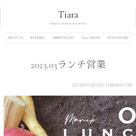
Tiara
Produce an Anniversary Your Life Story
ABOUT US
WEDDING
ANNIVERSARY
Tiara DRESSE
RESTAURANT
2023.03ランチ営業
2023年02月03日 11時46分57秒