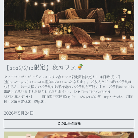
【2026/6/12限定】夜カフェ
ティアラ・ザ・ガーデンレストラン夜カフェ限定開催決定！！ ◈日時6月12日
(金)17:00〜23:00 (L.O.22:30)※軽食のみL.O.21:00となります。 ご友人とご一緒のご予約は
もちろん、お一人様でのご予約やお子様連れのご予約も可能です＊ ご予約はDM・お
電話にて承ります！お待ちしております*・。 ▷▶︎Tiara THE GARDEN
RESTAURANT◀︎◁ 岡山市中区国富1-15-6℡ 086-901-0664営 11:30～18:00休 月曜
日・火曜日定休席 約30席…
2026年5月24日
この記事の詳細