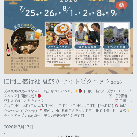
旧岡山偕行社 夏祭り ナイトピクニック2026
夏の夜風に吹かれながら、特別なひとときを。
【旧岡山偕行社 夏祭り ナイトピ
クニック】開催決定！
━━━━━━━━━━━━━━━━━━━━
【開催概
要】まずはここをチェック！━━━━━━━━━━━━━━━━━━━━
日程： 7
月25日(土)、26日(日)、8月1日(土)、2日(日)、8日(土)、9日(日) 【計6日間】
時間：
16:00〜21:00（L.O. 20:30）
場所： 岡山県総合グラウンド内 「旧岡山偕行社」周辺
ライトアップ： 19:15頃〜（美しい洋館が静かに佇む幻…
2026年7月17日