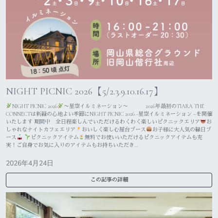
NIGHT PICNIC 2026【5/2.3.9.10.16.17】
NIGHT PICNIC 2026
〜星空イルミネーション〜 2026年最初のTIARA THE
CONNECTは新緑の心地よい季節にNIGHT PICNIC 2026 -星空イルミネーション –を開催
いたします 期間中 全日程楽しんでいただけるわくわく楽しいピクニックエリア
お
しゃれなナイトカフェエリア
おいしく楽しむ屋台ブース
お子様に大人気の縁日ブ
ース
ピクニックアイテム
無料でお使いいただけるピクニックアイテムも充
実！ご自身でお気に入りのアイテムもお持ちいただき…
2026年4月24日
この記事の詳細