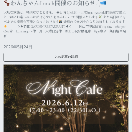
わんちゃんLunch開催のお知らせ- ̗̀
大切な家族と、特別なひとときを。 ◈日時 6/10(水)・11(木)11:30~15:00 2日間限定で愛犬
と一緒にお楽しみいただける“わんちゃんLunch”を開催いたします
‬ また当日はチャ
ペルでの撮影も可能となっております
皆様のご来店を心よりお待ちしております
▷▶THE GARDEN RESTAURANT◀◁ 岡山市中区国富1-15-6℡ 086-901-
0664営 Lunch11:30〜休 月・火曜日定休 ※土日祝は婚礼席 約30席Ｐ 無料駐車場
有…
2026年5月24日
この記事の詳細