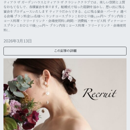
ティアラ ザ ガーデンハウスとティアラ ザ クラシッククラブでは、美しい空間と上質
なおもてなしで、各種宴会を承ります。結婚式で培った経験を活かし、思い出に残る
宴会をプロデュースいたします ティアラだからできる、心に残る宴会・パーティ 選べ
る会場 プラン料金(20名様〜) ランチコースプラン：おひとり様5,500円〜 プラン内容：
コース料理・フリードリンク・会場使用料(2時間)・消費税・サービス料 ディナーコー
スプラン：おひとり様7,700円〜 プラン内容：コース料理・フリードリンク・会場使用
料(…
2026年3月13日
この記事の詳細