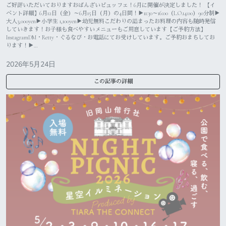
ご好評いただいておりますおばんざいビュッフェ！⁡6月に開催が決定しました！ ⁡【イ
ベント詳細】6月12日（金）～6月15日（月）の4日間！⁡⁡▶︎11:30～16:00（L.O.14:00）90分制⁡▶︎
大人3,000yen▶︎小学生 1,100yen▶︎幼児無料⁡⁡⁡こだわりの詰まったお料理の内容も随時発信
していきます！お子様も食べやすいメニューもご用意しています⁡⁡【ご予約方法】
⁡InstagramDM・Retty・ぐるなび・お電話にてお受けしています。⁡⁡ご予約おまちしてお
ります！⁡⁡⁡▶…
2026年5月24日
この記事の詳細