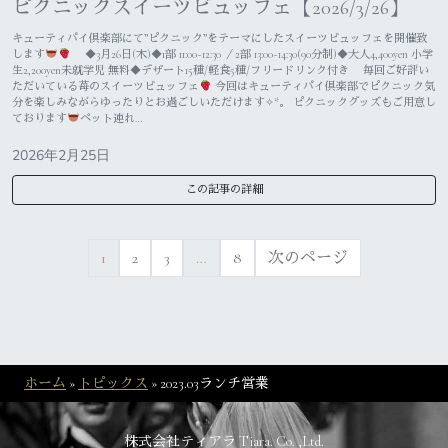
ピクニックスイーツビュッフェ【2026/3/26】
キューティパイ倶楽部にて”ピクニック”をテーマにしたスイーツビュッフェを開催致
します
◆3月26日(木)◆1部 11:00~12:30 ／2部 13:00~14:30(90分制)◆大人4,400yen 小学
生2,200yen未就学児 無料◆デザート15種/軽食5種/フリードリンク付き 毎回ご好評い
ただいている苺のスイーツビュッフェ
今回はキューティパイ倶楽部でピクニック気
分を楽しみながらゆったりとお過ごしいただけます✧︎*。 ピクニックグッズもご用意し
ております
ペット連れ…
2026年2月25日
この記事の詳細
1
2
3
…
8
次のページ
ホーム
»
トピックス
»
2023.03ランチ営業
株式会社ティアラ Tiara. Co. ,Ltd.