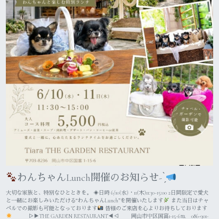
わんちゃんLunch開催のお知らせ- ̗̀
大切な家族と、特別なひとときを。 ◈日時 6/10(水)・11(木)11:30~15:00 2日間限定で愛犬
と一緒にお楽しみいただける“わんちゃんLunch”を開催いたします
‬ また当日はチャ
ペルでの撮影も可能となっております
皆様のご来店を心よりお待ちしております
▷▶THE GARDEN RESTAURANT◀◁ 岡山市中区国富1-15-6℡ 086-901-