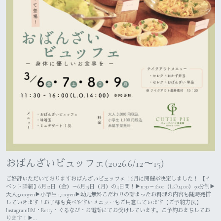
おばんざいビュッフェ(2026.6/12〜15)
ご好評いただいておりますおばんざいビュッフェ！⁡6月に開催が決定しました！ ⁡【イ
ベント詳細】6月12日（金）～6月15日（月）の4日間！⁡⁡▶︎11:30～16:00（L.O.14:00）90分制⁡▶︎
大人3,000yen▶︎小学生 1,100yen▶︎幼児無料⁡⁡⁡こだわりの詰まったお料理の内容も随時発信
していきます！お子様も食べやすいメニューもご用意しています⁡⁡【ご予約方法】
⁡InstagramDM・Retty・ぐるなび・お電話にてお受けしています。⁡⁡ご予約おまちしてお
ります！⁡⁡⁡▶…