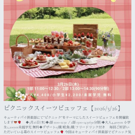
ピクニックスイーツビュッフェ【2026/3/26】
キューティパイ倶楽部にて”ピクニック”をテーマにしたスイーツビュッフェを開催致
します
◆3月26日(木)◆1部 11:00~12:30 ／2部 13:00~14:30(90分制)◆大人4,400yen 小学
生2,200yen未就学児 無料◆デザート15種/軽食5種/フリードリンク付き 毎回ご好評い
ただいている苺のスイーツビュッフェ
今回はキューティパイ倶楽部でピクニック気