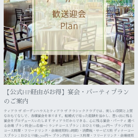
【公式HP経由がお得】宴会・パーティプラン
のご案内
ティアラ ザ ガーデンハウスとティアラ ザ クラシッククラブでは、美しい空間と上質
なおもてなしで、各種宴会を承ります。結婚式で培った経験を活かし、思い出に残る
宴会をプロデュースいたします ティアラだからできる、心に残る宴会・パーティ 選べ
る会場 プラン料金(20名様〜) ランチコースプラン：おひとり様5,500円〜 プラン内容：
コース料理・フリードリンク・会場使用料(2時間)・消費税・サービス料 ディナーコー
スプラン：おひとり様7,700円〜 プラン内容：コース料理・フリードリンク・会場使用