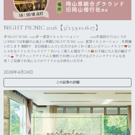
NIGHT PICNIC 2026【5/2.3.9.10.16.17】
NIGHT PICNIC 2026
〜星空イルミネーション〜 2026年最初のTIARA THE
CONNECTは新緑の心地よい季節にNIGHT PICNIC 2026 -星空イルミネーション –を開催
いたします 期間中 全日程楽しんでいただけるわくわく楽しいピクニックエリア
お
しゃれなナイトカフェエリア
おいしく楽しむ屋台ブース
お子様に大人気の縁日ブ
ース
ピクニックアイテム
無料でお使いいただけるピクニックアイテムも充
実！ご自身でお気に入りのアイテムもお持ちいただき…
2026年4月24日
この記事の詳細