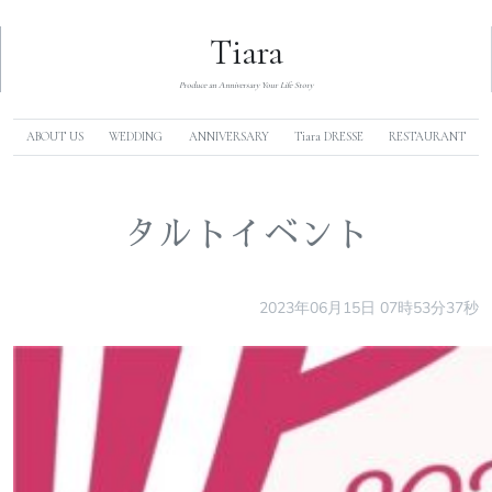
Tiara
Produce an Anniversary Your Life Story
ABOUT US
WEDDING
ANNIVERSARY
Tiara DRESSE
RESTAURANT
タルトイベント
2023年06月15日 07時53分37秒