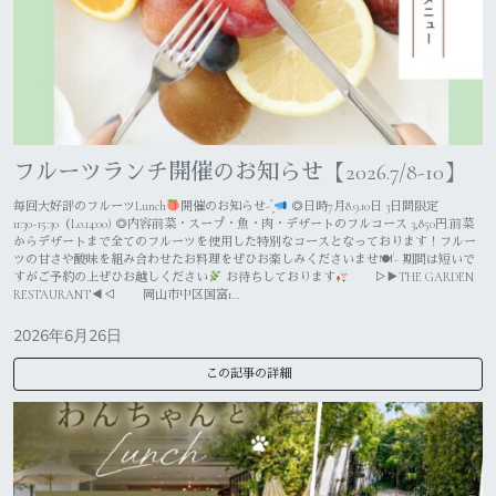
フルーツランチ開催のお知らせ【2026.7/8-10】
毎回大好評のフルーツLunch
開催のお知らせ- ̗̀
◎日時7月8.9.10日 3日間限定
11:30~15:30（Lo.14:00) ◎内容前菜・スープ・魚・肉・デザートのフルコース 3,850円.前菜
からデザートまで全てのフルーツを使用した特別なコースとなっております！フルー
ツの甘さや酸味を組み合わせたお料理をぜひお楽しみくださいませ🍽´- 期間は短いで
すがご予約の上ぜひお越しください
お待ちしております
▷▶THE GARDEN
RESTAURANT◀◁ 岡山市中区国富1…
2026年6月26日
この記事の詳細