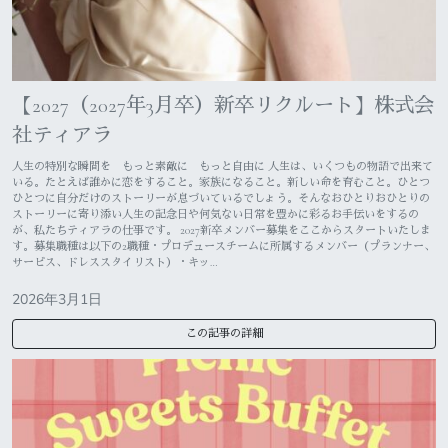
【2027（2027年3月卒）新卒リクルート】株式会
社ティアラ
人生の特別な瞬間を もっと素敵に もっと自由に 人生は、いくつもの物語で出来て
いる。たとえば誰かに恋をすること。家族になること。新しい命を育むこと。ひとつ
ひとつに自分だけのストーリーが息づいているでしょう。そんなおひとりおひとりの
ストーリーに寄り添い人生の記念日や何気ない日常を豊かに彩るお手伝いをするの
が、私たちティアラの仕事です。 2027新卒メンバー募集をここからスタートいたしま
す。募集職種は以下の2職種・プロデュースチームに所属するメンバー（プランナー、
サービス、ドレススタイリスト）・キッ…
2026年3月1日
この記事の詳細