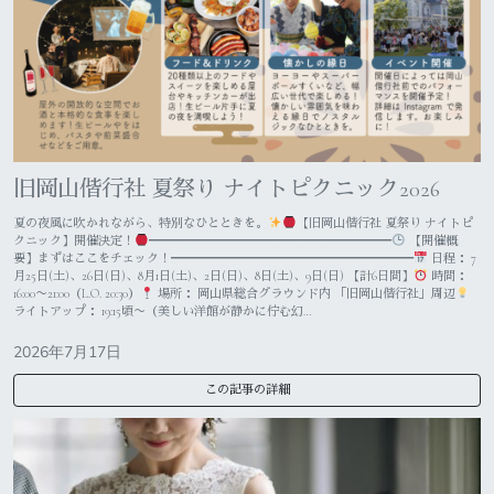
旧岡山偕行社 夏祭り ナイトピクニック2026
夏の夜風に吹かれながら、特別なひとときを。
【旧岡山偕行社 夏祭り ナイトピ
クニック】開催決定！
━━━━━━━━━━━━━━━━━━━━
【開催概
要】まずはここをチェック！━━━━━━━━━━━━━━━━━━━━
日程： 7
月25日(土)、26日(日)、8月1日(土)、2日(日)、8日(土)、9日(日) 【計6日間】
時間：
16:00〜21:00（L.O. 20:30）
場所： 岡山県総合グラウンド内 「旧岡山偕行社」周辺
ライトアップ： 19:15頃〜（美しい洋館が静かに佇む幻…
2026年7月17日
この記事の詳細