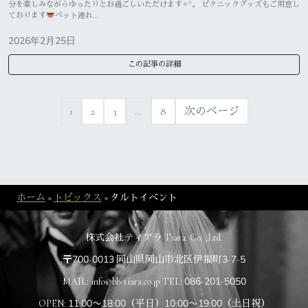
分を楽しみながらゆったりとお過ごしいただけます✧︎*。 ピクニックグッズもご用意し
ております
ペット連れ…
2026年2月25日
この記事の詳細
1
2
3
…
8
次のページ
ホーム
»
トピックス
»
タルトイベント
株式会社ティアラ Tiara. Co. ,Ltd.
〒700-0013 岡山県岡山市北区伊福町3-7-5
MAIL: info@bb-tiara.co.jp TEL: 086-201-5050
OPEN: 11:00〜18:00（平日）10:00〜19:00（土日祝）