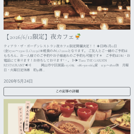
【2026/6/12限定】夜カフェ
ティアラ・ザ・ガーデンレストラン夜カフェ限定開催決定！！ ◈日時6月12日
(金)17:00〜23:00 (L.O.22:30)※軽食のみL.O.21:00となります。 ご友人とご一緒のご予約は
もちろん、お一人様でのご予約やお子様連れのご予約も可能です＊ ご予約はDM・お
電話にて承ります！お待ちしております*・。 ▷▶︎Tiara THE GARDEN
RESTAURANT◀︎◁ 岡山市中区国富1-15-6℡ 086-901-0664営 11:30～18:00休 月曜
日・火曜日定休席 約30席…
2026年5月24日
この記事の詳細