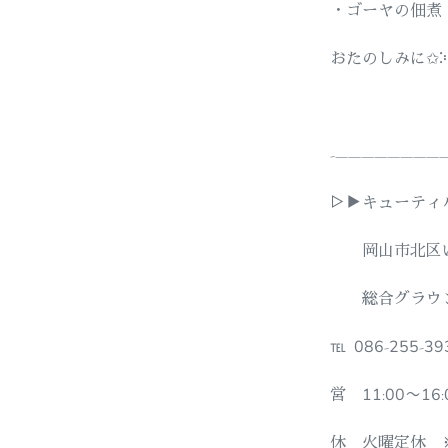
・ゴーヤの佃煮
おたのしみに✩︎⡱
-————————
▷▶︎キューティ
岡山市北区いず
総合グラウン
℡ 086-255-39
営 11:00〜16:00
休 火曜定休 