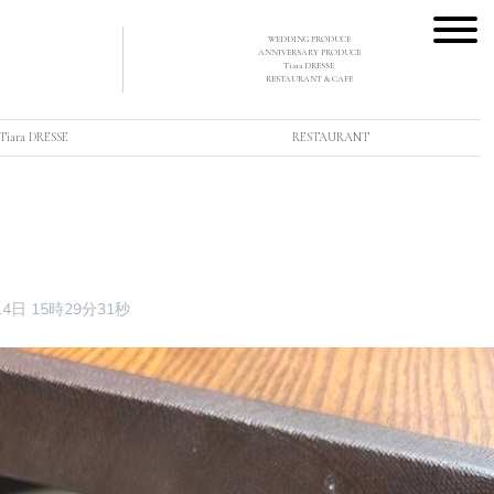
WEDDING PRODUCE
ANNIVERSARY PRODUCE
Tiara DRESSE
RESTAURANT & CAFE
Tiara DRESSE
RESTAURANT
14日 15時29分31秒