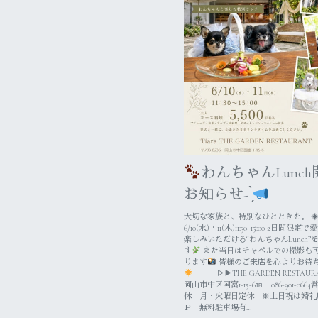
わんちゃんLunc
お知らせ- ̗̀
大切な家族と、特別なひとときを。 
6/10(水)・11(木)11:30~15:00 2日間
楽しみいただける“わんちゃんLunch
す
‬ また当日はチャペルでの撮影も
ります
皆様のご来店を心よりお待
▷▶THE GARDEN RESTA
岡山市中区国富1-15-6℡ 086-901-0664営 
休 月・火曜日定休 ※土日祝は婚礼席
Ｐ 無料駐車場有…