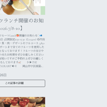
ツランチ開催のお知
6.7/8-10】
ルーツLunch
開催のお知らせ- ̗̀
日 3日間限定11:30~15:30（Lo.14:00) ◎内容
魚・肉・デザートのフルコース 3,850
デザートまで全てのフルーツを使用した
となっております！フルーツの甘さや
わせたお料理をぜひお楽しみください
期間は短いですがご予約の上ぜひお越しく
ちしております
▷▶THE
ESTAURANT◀◁ 岡山市中区国富1…
26日
この記事の詳細