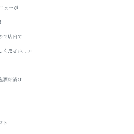
メニューが
！
ので店内で
ださい𓂃𓈒𓏸
塩酒粕漬け
マト