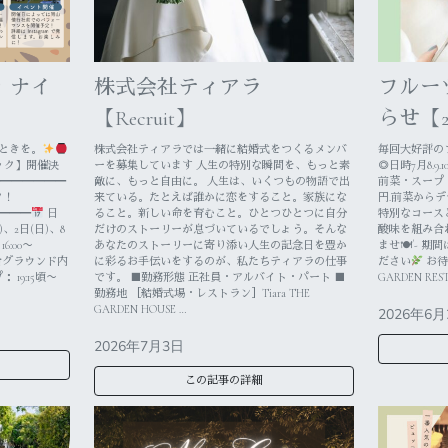
 ナイ
株式会社ティアラ
フルー
【Recruit】
らせ【202
ときを。
株式会社ティアラでは一緒に結婚式をつくるメンバ
毎回大好評のフ
ック】開催決
ーを募集しています 人生の特別な瞬間を、もっと素
◎日時7月8.9.10
━━━━━━
敵に、もっと自由に。 人生は、いくつもの物語で出
前菜・スープ・
ク！
来ている。たとえば誰かに恋をすること。家族にな
円.前菜から
━━━
日
ること。新しい命を育むこと。ひとつひとつに自分
特別なコース
)、2日(日)、8
だけのストーリーが息づいているでしょう。そんな
酸味を組み合
6:00〜
あなたのストーリーに寄り添い人生の記念日を豊か
ませ🍽´- 
合グラウンド内
に彩るお手伝いをするのが、私たちティアラの仕事
ださい
お待
19:15頃〜
です。 ■勤務形態 正社員・アルバイト・パート ■
GARDEN R
勤務地 ［結婚式場・レストラン］Tiara THE
GARDEN HOUSE …
2026年6月
2026年7月3日
この記事の詳細