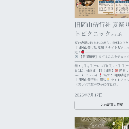
旧岡山偕行社 夏祭り
トピクニック2026
夏の夜風に吹かれながら、特別なひと
【旧岡山偕行社 夏祭り ナイトピクニ
定！
━━━━━━━━━━━━━━
【開催概要】まずはここをチェッ
━━━━━━━━━━━━━━━━━
程： 7月25日(土)、26日(日)、8月1日(土
日(土)、9日(日) 【計6日間】
時間： 1
21:00（L.O. 20:30）
場所： 岡山県総
「旧岡山偕行社」周辺
ライトアップ： 
（美しい洋館が静かに佇む幻…
2026年7月17日
この記事の詳細