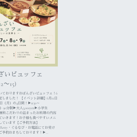
ざいビュッフェ
12〜15)
いておりますおばんざいビュッフェ！⁡6
しました！ ⁡【イベント詳細】6月12日
（月）の4日間！⁡⁡▶︎11:30～
4:00）90分制⁡▶︎大人3,000yen▶︎小学生
▶︎幼児無料⁡⁡⁡こだわりの詰まったお料理の内容
ていきます！お子様も食べやすいメニ
ています⁡⁡【ご予約方法】
mDM・Retty・ぐるなび・お電話にてお受け
ご予約おまちしております！⁡⁡⁡▶…