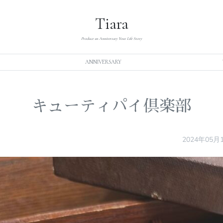
Tiara
Produce an Anniversary Your Life Story
ANNIVERSARY
キューティパイ倶楽部
2024年05月