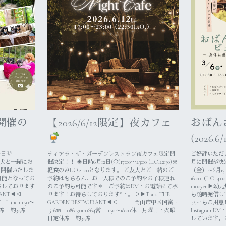
h開催の
【2026/6/12限定】夜カフェ
おばん
(2026.6/
◈日時
ティアラ・ザ・ガーデンレストラン夜カフェ限定開
ご好評いただ
限定で愛犬と一緒にお
催決定！！ ◈日時6月12日(金)17:00〜23:00 (L.O.22:30)※
月に開催が決定
”を開催いたしま
軽食のみL.O.21:00となります。 ご友人とご一緒のご
（金）～6月15日
可能となってお
予約はもちろん、お一人様でのご予約やお子様連れ
16:00（L.O.1
ちしております
のご予約も可能です＊ ご予約はDM・お電話にて承
1,100yen
URANT◀◁
ります！お待ちしております*・。 ▷▶︎Tiara THE
も随時発信し
Lunch11:30〜
GARDEN RESTAURANT◀︎◁ 岡山市中区国富1-
ューもご用意し
 約30席
15-6℡ 086-901-0664営 11:30～18:00休 月曜日・火曜
⁡Instagra
日定休席 約30席…
しています。⁡⁡