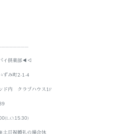
————————
パイ倶楽部◀︎◁
み町2-1-4
ド内 クラブハウス1F
39
(L.O.15:30)
※土日祝婚礼の場合休