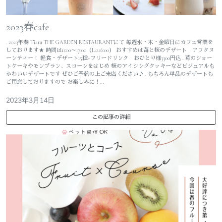
2023春cafe
. 2023年春 Tiara THE GARDEN RESTAURANTにて 毎週水・木・金曜日にカフェ営業を
しております★ 時間は11:00～17:00（L.o.16:00） おすすめは苺と桜のデザート アフタヌ
ーンティー！ 軽食・デザート15種+フリードリンク おひとり様3300円込 . 苺のショー
トケーキやモンブラン、スコーンをはじめ 桜のアイシングクッキーなどビジュアルも
かわいいデザートです ぜひご予約の上ご来店ください♪ . もちろん単品のデザートも
ご用意しておりますので お楽しみに！…
2023年3月14日
この記事の詳細