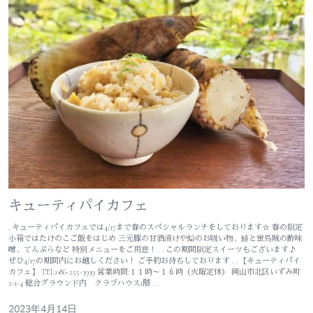
キューティパイカフェ
. キューティパイカフェでは4/17まで春のスペシャルランチをしております☆ 春の限定
小箱ではたけのこご飯をはじめ 三元豚の甘酒漬けや蛤のお吸い物、鰆と蛍烏賊の酢味
噌、てんぷらなど 特別メニューをご用意！ . . この期間限定スイーツもございます♪
ぜひ4/17の期間内にお越しください！ ご予約お待ちしております . . 【キューティパイ
カフェ】 TEL:086-255-3939 営業時間:１１時～１６時（火曜定休） 岡山市北区いずみ町
2-1-4 総合グラウンド内 クラブハウス1階 . .
2023年4月14日