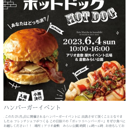
ハンバーガーイベント
. このたび6月4日に開催されるハンバーガーイベントに 出店させて頂くこととなりま
した☆ フレンチシェフがつくる この日限りの「ガッツリハンバーガー」をぜひ食べに
お越しください！！ . 場所：アリオ倉敷 みらい公園 時間：10時～16時 . お待ちしてお