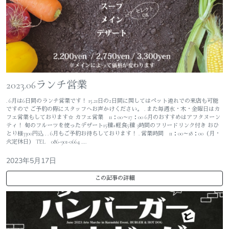
2023.06ランチ営業
. 6月は6日間のランチ営業です！ 15.21日の2日間に関してはペット連れでの来店も可能
ですので ご予約の際にスタッフへお声かけください。 . また毎週水・木・金曜日はカ
フェ営業もしております☆ カフェ営業 11：00～17：00 6月のおすすめはアフタヌーン
ティ！ 旬のフルーツを使ったデザート15種+軽食5種 3時間のフリードリンク付き おひ
とり様3300円込 . . 6月もご予約お待ちしております！ . 営業時間 11：00～18：00（月・
火定休日） TEL 086-901-0664 ….
2023年5月17日
この記事の詳細