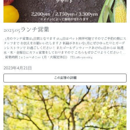
2023.05ランチ営業
. 5月のランチ営業は4日間となります 18.24日はペット同伴可能ですのでご予約の際にス
タッフまで お伝えをお願いいたします♪ 新緑がきれいな5月にぜひゆったりとガーデ
ンレストランで お過ごしください！ またゴールデンウィークあけの10日からは 毎週
水・木・金曜日にカフェ営業をしておりますので こちらもぜひごりようください！ . .
. 営業時間：11：00～18：00（月・火曜定休日） TEL:086-901-0664
2023年4月21日
この記事の詳細