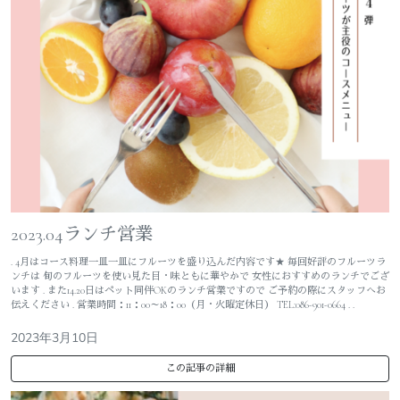
2023.04ランチ営業
. 4月はコース料理一皿一皿にフルーツを盛り込んだ内容です★ 毎回好評のフルーツラ
ンチは 旬のフルーツを使い見た目・味ともに華やかで 女性におすすめのランチでござ
います . また14.20日はペット同伴OKのランチ営業ですので ご予約の際にスタッフへお
伝えください . 営業時間：11：00～18：00（月・火曜定休日） TEL:086-901-0664 . .
2023年3月10日
この記事の詳細