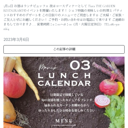
3月21日 お昼はランチビュッフェ 夜はコースディナーとして Tiara THE GARDEN
RESTAURANTのイベントを開催いたします！ シェフ特製の美味しいお料理と パティ
シエおすすめのデザートを この日限りのメニューでご用意します☆ ご夫婦・ご家族・
ご友人とぜにお越しください！ ご予約・お問い合わせはお電話にて承ります ご連絡お
まちしております♪ . . . 営業時間：11：00～18：00（月・火曜日定休日） TEL:086-901-
0664
2023年3月6日
この記事の詳細